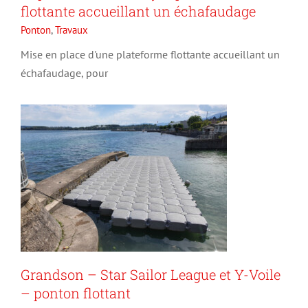
flottante accueillant un échafaudage
Grandson – Star Sailor
Ponton
,
Travaux
League et Y-Voile – ponton
Mise en place d'une plateforme flottante accueillant un
flottant
échafaudage, pour
Nautisme
Ponton
Grandson – Star Sailor League et Y-Voile
– ponton flottant
CN Rolle – Ile de la Harpe