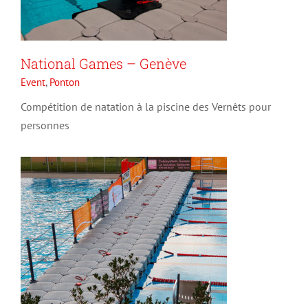
National Games – Genève
Regional Games – Piscine de
Event
,
Ponton
Colovray – Nyon
Compétition de natation à la piscine des Vernêts pour
Event
Ponton
personnes