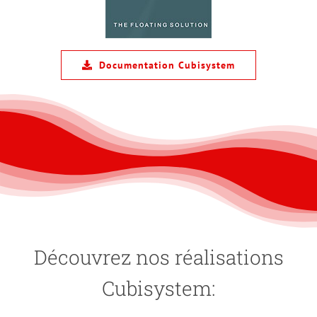
Documentation Cubisystem
Water Polo Nyon
Découvrez nos réalisations
Event
Ponton
Cubisystem: