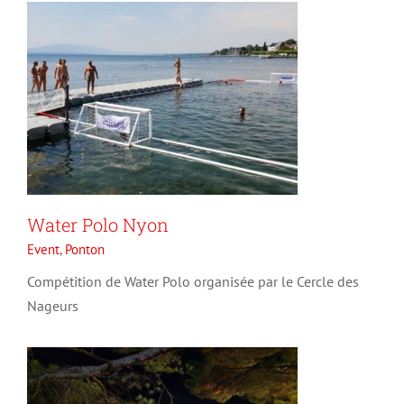
Water Polo Nyon
Montreux Nestlé Open WTA
Event
,
Ponton
125 – 2024
Compétition de Water Polo organisée par le Cercle des
Event
Ponton
Nageurs