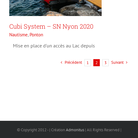
Cubi System – SN Nyon 2020
Nautisme
,
Ponton
Mise en place d'un accès au Lac depuis
Précédent
Suivant
1
2
3
© Copyright 2012 -
| Création
Admonitus
| All Rights Reserved |