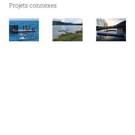
Gouille
Projets connexes
Vevey –
–
des
Ponton
ponton
Bouses
Baignade
flottant
– Nasse
pour
flottante
bateaux
de
pêche
adapté
au
marnage