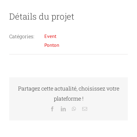
Détails du projet
Catégories:
Event
Ponton
SPBG –
Société
Partagez cette actualité, choisissez votre
de
plateforme !
pêche
Facebook
LinkedIn
WhatsApp
Email
de
Basse
Sierre –
Gruyère