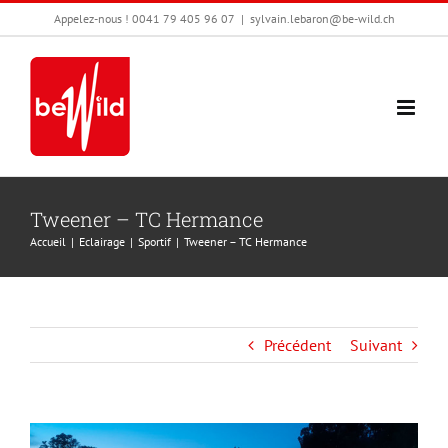
Passer
Appelez-nous ! 0041 79 405 96 07
|
sylvain.lebaron@be-wild.ch
au
contenu
Tweener – TC Hermance
Accueil
Eclairage
Sportif
Tweener – TC Hermance
Précédent
Suivant
View