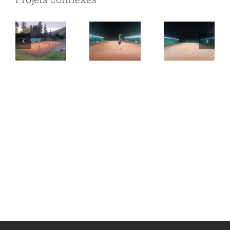
TC Les
Chéserex
Rouelbeau
Paccots
–
–
Gingins
Meinier