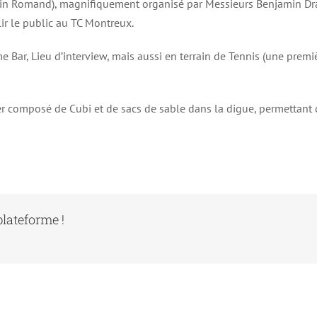
inin Romand), magnifiquement organisé par Messieurs Benjamin D
lir le public au TC Montreux.
e Bar, Lieu d’interview, mais aussi en terrain de Tennis (une premi
r composé de Cubi et de sacs de sable dans la digue, permettant 
plateforme !
SPBG – Société de pêche de Basse
Gruyère – ponton flottant pour
bateaux de pêche adapté au
marnage