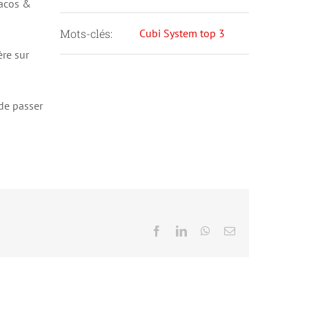
racos &
Mots-clés:
Cubi System top 3
ère sur
de passer
Facebook
LinkedIn
WhatsApp
Email
Sierre – Gouille des Bouses – Nasse
flottante