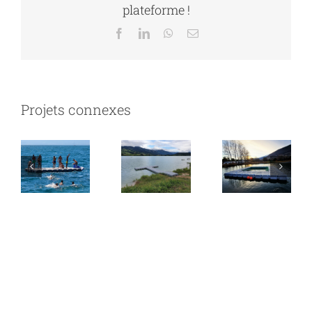
de
plateforme !
pêche
Facebook
LinkedIn
WhatsApp
Email
de
Basse
Sierre –
Gruyère
Gouille
Projets connexes
Vevey –
–
des
Ponton
ponton
Bouses
Baignade
flottant
– Nasse
pour
flottante
bateaux
de
pêche
adapté
au