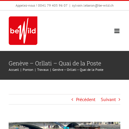
Passer
Appelez-nous ! 0041 79 405 96 07
|
sylvain.lebaron@be-wild.ch
au
contenu
Genève – Orllati – Quai de la Poste
Accueil
Ponton
Travaux
Genève – Orllati – Quai de la Poste
Précédent
Suivant
View