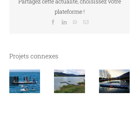
Partagez cette actualité, choisissez votre
de
plateforme !
pêche
Facebook
LinkedIn
WhatsApp
Email
de
Basse
Sierre –
Gruyère
Gouille
Projets connexes
Vevey –
–
des
Ponton
ponton
Bouses
Baignade
flottant
– Nasse
pour
flottante
bateaux
de
pêche
adapté