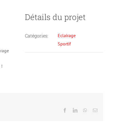
Détails du projet
Catégories:
Eclairage
Sportif
irage
 !
Facebook
LinkedIn
WhatsApp
Email
CS Rouelbeau – Meinier