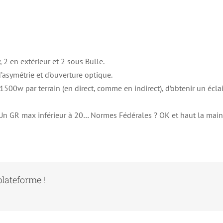
2 en extérieur et 2 sous Bulle.
d’asymétrie et d’ouverture optique.
1500w par terrain (en direct, comme en indirect), d’obtenir un écla
ec Un GR max inférieur à 20… Normes Fédérales ? OK et haut la main
plateforme !
TC Chéserex – Gingins