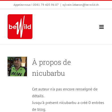
Passer
Appelez-nous ! 0041 79 405 96 07
|
sylvain.lebaron@be-wild.ch
au
contenu
À propos de
nicubarbu
Cet auteur n'a pas encore renseigné de
détails.
Jusqu'à présent nicubarbu a créé 0 entrées
de blog.